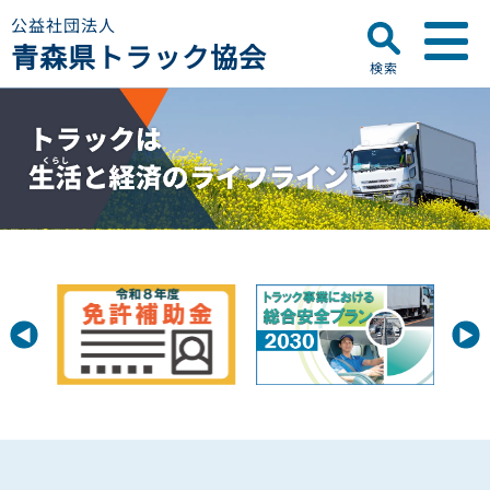
公益社団法人
青森県トラック協会
検索
▼
青森県トラック協会について
プロフィール
▼
お知らせ
ディスクロージャー
会員名簿
青森県トラック協会
研修センターのご案内
助成事業
行政・他団体
助成・補助金
▼
適正化事業
適正化事業
セミナー・研修
適正化事業について
▼
会員専用ページ
Gマーク制度について
巡回指導について
初任運転者特別指導教育