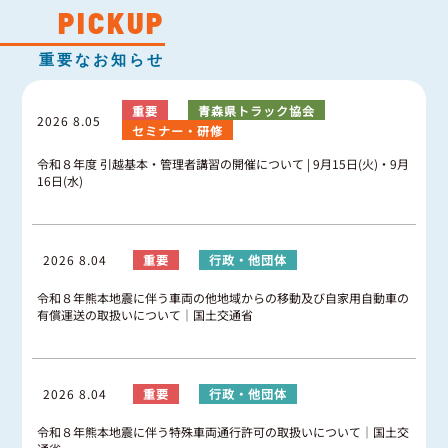
グッドラーニング
▼
運行管理者・整備管理者
一般の皆さまへ
PICKUP
運送申込・書面化アプリ
適正化だより
利用申し込み
重要なお知らせ
トラック輸送の役割
活動報告・協会報
入会のご案内
緑ナンバートラックとは
貸出用ビデオライブラリ
重要
青森県トラック協会
Gマークとは
2026 8.05
会員メール登録・会員情報変更
セミナー・研修
プライバシーポリシー
保有車両台数変更
引越安心マークとは
令和８年度 引越基本・管理者講習の開催について | 9月15日(火)・9月
協会の活動
16日(水)
お問い合わせ
2026 8.04
重要
行政・他団体
令和８年熊本地震に伴う車両の他地域からの移動及び自家用自動車の
有償運送の取扱いについて｜国土交通省
2026 8.04
重要
行政・他団体
令和８年熊本地震に伴う特殊車両通行許可の取扱いについて｜国土交