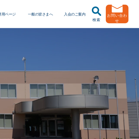
専用ページ
一般の皆さまへ
入会のご案内
お問い合わ
検索
せ
任運転者特別指導教育
トラック輸送の役割
ッドラーニング
緑ナンバートラックとは
送申込・書面化アプリ
用申し込み
Ｇマークとは
動報告・協会報
者
引越安心マークとは
出用ビデオライブラリ
協会の活動
員メール登録・会員情報変更
有車両台数変更