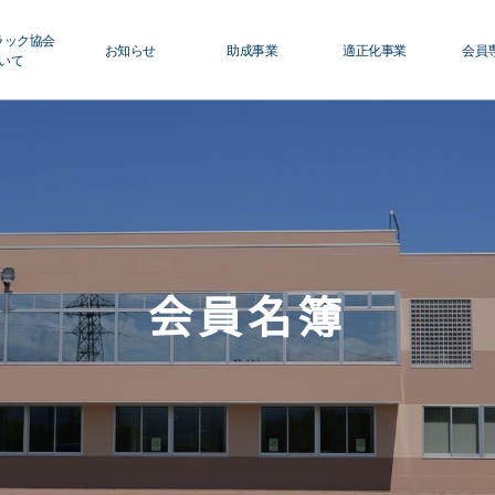
ラック協会
お知らせ
助成事業
適正化事業
会員
いて
ロフィール
青森県トラック協会
適正化事業について
初
グ
ィスクロージャー
行政・他団体
Ｇマーク制度について
運
利
員名簿
助成・補助金
巡回指導について
活
会員名簿
修センターのご案内
適正化事業
運行管理者・整備管理
貸
セミナー・研修
適正化だより
会
保