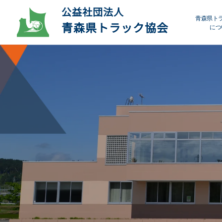
公益社団法人
青森県ト
青森県トラック協会
につ
プ
デ
会
研