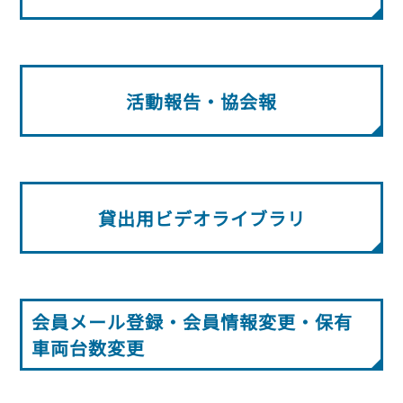
グッドラーニング
▼
運行管理者・整備管理者
一般の皆さまへ
運送申込・書面化アプリ
適正化だより
利用申し込み
トラック輸送の役割
活動報告・協会報
入会のご案内
緑ナンバートラックとは
貸出用ビデオライブラリ
活動報告・協会報
Gマークとは
会員メール登録・会員情報変更
プライバシーポリシー
保有車両台数変更
引越安心マークとは
協会の活動
お問い合わせ
貸出用ビデオライブラリ
会員メール登録・会員情報変更・保有
車両台数変更