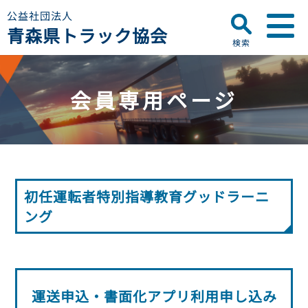
公益社団法人
青森県トラック協会
検索
▼
青森県トラック協会について
会員専用ページ
プロフィール
▼
お知らせ
ディスクロージャー
会員名簿
青森県トラック協会
研修センターのご案内
助成事業
行政・他団体
初任運転者特別指導教育グッドラーニ
助成・補助金
▼
ング
適正化事業
適正化事業
セミナー・研修
適正化事業について
▼
会員専用ページ
Gマーク制度について
巡回指導について
運送申込・書面化アプリ利用申し込み
初任運転者特別指導教育