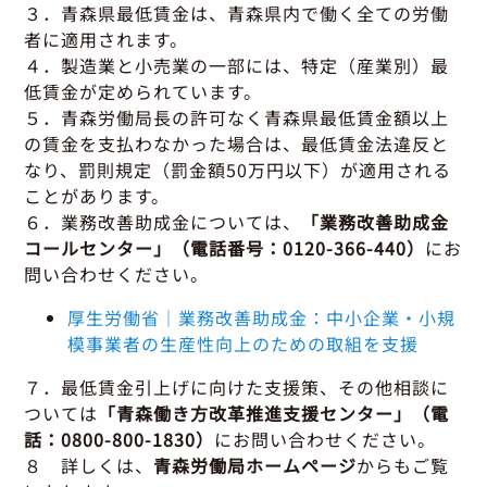
グッドラーニング
▼
運行管理者・整備管理者
一般の皆さまへ
３．青森県最低賃金は、青森県内で働く全ての労働
運送申込・書面化アプリ
者に適用されます。
適正化だより
利用申し込み
４．製造業と小売業の一部には、特定（産業別）最
トラック輸送の役割
活動報告・協会報
入会のご案内
低賃金が定められています。
緑ナンバートラックとは
貸出用ビデオライブラリ
５．青森労働局長の許可なく青森県最低賃金額以上
Gマークとは
会員メール登録・会員情報変更
の賃金を支払わなかった場合は、最低賃金法違反と
プライバシーポリシー
保有車両台数変更
引越安心マークとは
なり、罰則規定（罰金額50万円以下）が適用される
ことがあります。
協会の活動
６．業務改善助成金については、
「業務改善助成金
お問い合わせ
コールセンター」（電話番号：0120-366-440）
にお
問い合わせください。
厚生労働省｜業務改善助成金：中小企業・小規
模事業者の生産性向上のための取組を支援
７．最低賃金引上げに向けた支援策、その他相談に
ついては
「青森働き方改革推進支援センター」（電
話：0800-800-1830）
にお問い合わせください。
８ 詳しくは、
青森労働局ホームページ
からもご覧