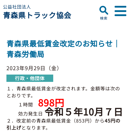
公益社団法人
青森県トラック協会
検索
▼
青森県トラック協会について
青森県最低賃金改定のお知らせ｜
プロフィール
▼
青森労働局
お知らせ
ディスクロージャー
会員名簿
2023年9月29日（金）
青森県トラック協会
研修センターのご案内
助成事業
行政・他団体
行政・他団体
助成・補助金
１．青森県最低賃金が改定されます。金額等は次の
▼
適正化事業
適正化事業
とおりです。
898円
セミナー・研修
１時間
適正化事業について
令和５年10月７日
▼
会員専用ページ
効力発生日
Gマーク制度について
２．改定前の青森県最低賃金（853円）から
45円の
巡回指導について
初任運転者特別指導教育
引上げ
となります。