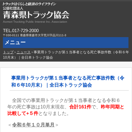
Aomori Trucking Public Interest Inc. Association
TEL.017-729-2000
〒030-0111 青森県青森市大字荒川字品川111-3
メニュー
トップ
コ
›
ニュース
›
事業用トラックが第１当事者となる死亡事故件数（令和６年
ン
10月末）｜全日本トラック協会
テ
ン
ツ
へ
事業用トラックが第１当事者となる死亡事故件数（令
ス
和６年10月末）｜全日本トラック協会
キ
ッ
プ
全国での事業用トラックが第１当事者となる令和６
年の死亡事故は10
月末現在、
合計161件
で、
昨年同期と
比較して+５件
となりました。
＜
令和６年１０
月単月
＞