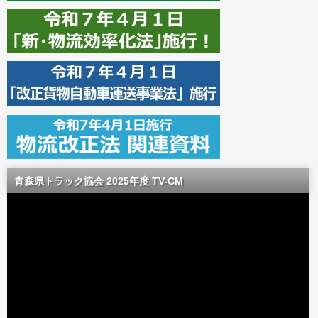
青森県トラック協会 2025年度 TV-CM
動
画
プ
レ
ー
ヤ
ー