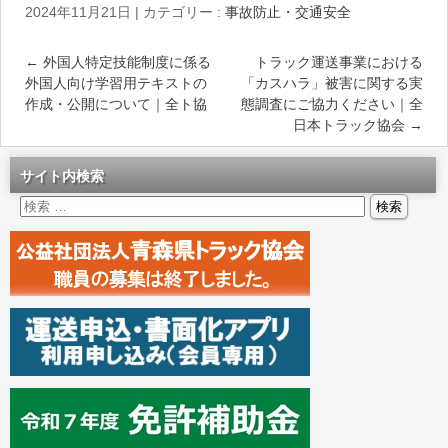
2024年11月21日
|
カテゴリー :
事故防止・交通安全
←
外国人特定技能制度に係る
トラック運送事業における
外国人向け学習用テキストの
「カスハラ」被害に関する実
作成・公開について｜全ト協
態調査にご協力ください｜全
日本トラック協会
→
サイト内検索