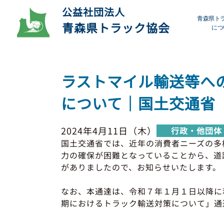
公益社団法人
青森県ト
青森県トラック協会
につ
プ
ラストマイル輸送等へ
デ
について｜国土交通省
会
2024年4月11日（木）
行政・他団体
研
国土交通省では、近年の消費者ニーズの多
力の確保が困難となっていることから、道
がありましたので、お知らせいたします。
なお、本通達は、令和７年１月１日以降に
期におけるトラック輸送対策について」通