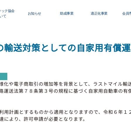
ラック協会
お知らせ
助成事業
適正化事業
会員
いて
ロフィール
青森県トラック協会
適正化事業について
初
グ
の輸送対策としての自家用有償運
ィスクロージャー
行政・他団体
Ｇマーク制度について
運
利
員名簿
助成・補助金
巡回指導について
活
修センターのご案内
適正化事業
運行管理者・整備管理
様化や電子商取引の増加等を背景として、ラストマイル輸
路運送法第７８条第３号の規程に基づく自家用自動車の有
貸
セミナー・研修
適正化だより
会
利用計画とするものから適用となりますので、令和６年１
保
達により、許可申請が必要となります。