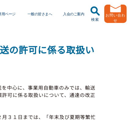
専用ページ
一般の皆さまへ
入会のご案内
お問い合わ
検索
せ
任運転者特別指導教育
トラック輸送の役割
ッドラーニング
送の許可に係る取扱い
緑ナンバートラックとは
送申込・書面化アプリ
用申し込み
Ｇマークとは
動報告・協会報
者
引越安心マークとは
送を中心に、事業用自動車のみでは、輸送
償許可に係る取扱いについて、通達の改正
出用ビデオライブラリ
協会の活動
員メール登録・会員情報変更
２月３１日までは、「年末及び夏期等繁忙
有車両台数変更