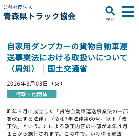
公益社団法人
青森県トラック協会
検索
▼
青森県トラック協会について
自家用ダンプカーの貨物自動車運
プロフィール
▼
送事業法における取扱いについて
お知らせ
ディスクロージャー
（周知）｜国土交通省
会員名簿
青森県トラック協会
研修センターのご案内
助成事業
行政・他団体
2026年3月03日（火）
助成・補助金
行政・他団体
▼
適正化事業
適正化事業
セミナー・研修
昨年６月に成立した「貨物自動車運送事業法の一部
適正化事業について
を改正する法律」（令和7年法律第60号。以下「改
▼
会員専用ページ
Gマーク制度について
正法」という。）による改正内容の一部が本年４月
巡回指導について
１日から施行されます。この中で、いわゆる違法
初任運転者特別指導教育