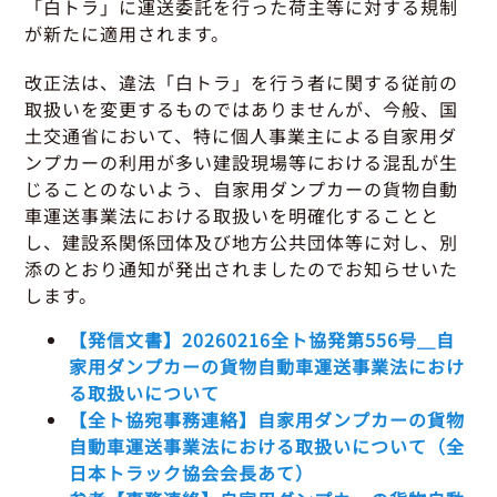
グッドラーニング
「白トラ」に運送委託を行った荷主等に対する規制
▼
運行管理者・整備管理者
一般の皆さまへ
運送申込・書面化アプリ
が新たに適用されます。
適正化だより
利用申し込み
トラック輸送の役割
改正法は、違法「白トラ」を行う者に関する従前の
活動報告・協会報
入会のご案内
緑ナンバートラックとは
取扱いを変更するものではありませんが、今般、国
貸出用ビデオライブラリ
土交通省において、特に個人事業主による自家用ダ
Gマークとは
会員メール登録・会員情報変更
プライバシーポリシー
ンプカーの利用が多い建設現場等における混乱が生
保有車両台数変更
引越安心マークとは
じることのないよう、自家用ダンプカーの貨物自動
協会の活動
車運送事業法における取扱いを明確化することと
お問い合わせ
し、建設系関係団体及び地方公共団体等に対し、別
添のとおり通知が発出されましたのでお知らせいた
します。
【発信文書】20260216全ト協発第556号＿自
家用ダンプカーの貨物自動車運送事業法におけ
る取扱いについて
【全ト協宛事務連絡】自家用ダンプカーの貨物
自動車運送事業法における取扱いについて（全
日本トラック協会会長あて）