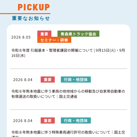
グッドラーニング
▼
運行管理者・整備管理者
一般の皆さまへ
PICKUP
運送申込・書面化アプリ
適正化だより
利用申し込み
重要なお知らせ
トラック輸送の役割
活動報告・協会報
入会のご案内
緑ナンバートラックとは
貸出用ビデオライブラリ
重要
青森県トラック協会
Gマークとは
2026 8.05
会員メール登録・会員情報変更
セミナー・研修
プライバシーポリシー
保有車両台数変更
引越安心マークとは
令和８年度 引越基本・管理者講習の開催について | 9月15日(火)・9月
協会の活動
16日(水)
お問い合わせ
2026 8.04
重要
行政・他団体
令和８年熊本地震に伴う車両の他地域からの移動及び自家用自動車の
有償運送の取扱いについて｜国土交通省
2026 8.04
重要
行政・他団体
令和８年熊本地震に伴う特殊車両通行許可の取扱いについて｜国土交