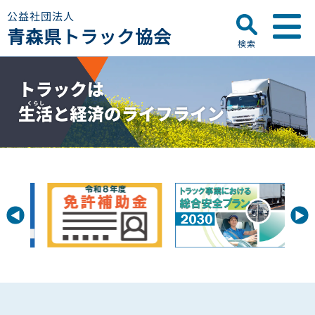
公益社団法人
青森県トラック協会
検索
▼
青森県トラック協会について
プロフィール
▼
お知らせ
ディスクロージャー
会員名簿
青森県トラック協会
研修センターのご案内
助成事業
行政・他団体
助成・補助金
▼
適正化事業
適正化事業
セミナー・研修
適正化事業について
▼
会員専用ページ
Gマーク制度について
巡回指導について
初任運転者特別指導教育