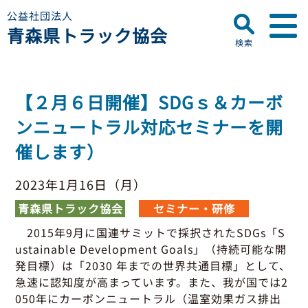
公益社団法人
青森県トラック協会
検索
▼
青森県トラック協会について
【２月６日開催】SDGｓ＆カーボ
プロフィール
▼
ンニュートラル対応セミナーを開
お知らせ
ディスクロージャー
催します）
会員名簿
青森県トラック協会
研修センターのご案内
助成事業
行政・他団体
2023年1月16日（月）
助成・補助金
青森県トラック協会
セミナー・研修
▼
適正化事業
適正化事業
2015年9月に国連サミットで採択されたSDGs「S
セミナー・研修
ustainable Development Goals」（持続可能な開
適正化事業について
▼
会員専用ページ
発目標）は「2030 年までの世界共通目標」として、
Gマーク制度について
急速に認知度が高まっています。また、我が国では2
巡回指導について
050年にカーボンニュートラル（温室効果ガス排出
初任運転者特別指導教育