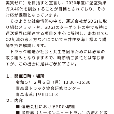
グッドラーニング
▼
運行管理者・整備管理者
一般の皆さまへ
実質ゼロ）を目指すと宣言し、2030年度に温室効果
運送申込・書面化アプリ
ガス46％を削減することが目標とされており、その
適正化だより
利用申し込み
対応が課題となっています。
トラック輸送の役割
活動報告・協会報
入会のご案内
そのような社会情勢の中で、運送会社がSDGsに取
緑ナンバートラックとは
貸出用ビデオライブラリ
り組むメリットや、SDGsのターゲットの中でも特に
Gマークとは
運送業界に関連する項目を中心に解説し、あわせてC
会員メール登録・会員情報変更
プライバシーポリシー
保有車両台数変更
引越安心マークとは
O2削減の考え方などについて三井住友海上様より講
師を招き解説します。
協会の活動
トラック輸送が社会と共生を図るためには必須の
お問い合わせ
取り組みとなりますので、時節柄ご多忙とは存じま
すが、この機会に是非ご参加下さい。
１．開催日時・場所
令和５年２月６日（月）13:30～15:30
青森県トラック協会研修センター
青森市荒川品川111-3
２．内容
■ 運送会社におけるSDGs取組
■ 脱炭素（カーボンニュートラル）の流れと取