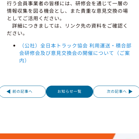
グッドラーニング
▼
運行管理者・整備管理者
一般の皆さまへ
行う会員事業者の皆様には、研修会を通じて一層の
運送申込・書面化アプリ
情報収集を図る機会とし、また貴重な意見交換の場
適正化だより
利用申し込み
としてご活用ください。
トラック輸送の役割
活動報告・協会報
入会のご案内
詳細につきましては、リンク先の資料をご確認く
緑ナンバートラックとは
貸出用ビデオライブラリ
ださい。
Gマークとは
会員メール登録・会員情報変更
プライバシーポリシー
（公社）全日本トラック協会 利用運送・積合部
保有車両台数変更
引越安心マークとは
会研修会及び意見交換会の開催について（ご案
協会の活動
内）
お問い合わせ
前の記事へ
お知らせ一覧
次の記事へ