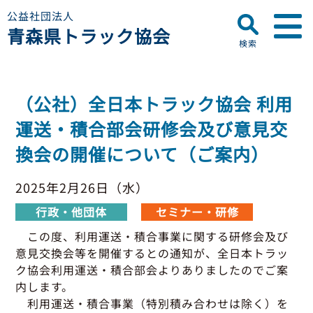
公益社団法人
青森県トラック協会
検索
▼
青森県トラック協会について
（公社）全日本トラック協会 利用
プロフィール
▼
運送・積合部会研修会及び意見交
お知らせ
ディスクロージャー
換会の開催について（ご案内）
会員名簿
青森県トラック協会
研修センターのご案内
助成事業
行政・他団体
2025年2月26日（水）
助成・補助金
行政・他団体
セミナー・研修
▼
適正化事業
適正化事業
この度、利用運送・積合事業に関する研修会及び
セミナー・研修
意見交換会等を開催するとの通知が、全日本トラッ
適正化事業について
▼
会員専用ページ
ク協会利用運送・積合部会よりありましたのでご案
Gマーク制度について
内します。
巡回指導について
利用運送・積合事業（特別積み合わせは除く）を
初任運転者特別指導教育