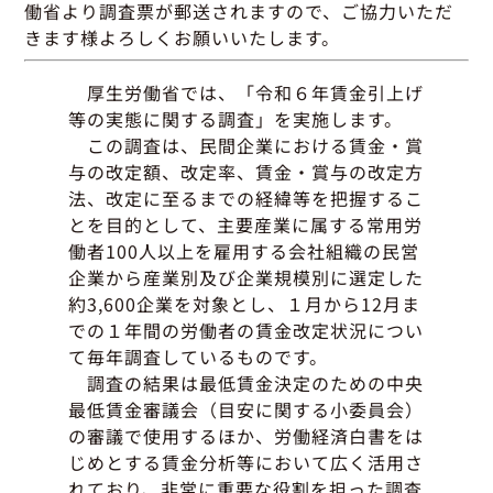
グッドラーニング
▼
運行管理者・整備管理者
一般の皆さまへ
働省より調査票が郵送されますので、ご協力いただ
運送申込・書面化アプリ
きます様よろしくお願いいたします。
適正化だより
利用申し込み
トラック輸送の役割
活動報告・協会報
入会のご案内
厚生労働省では、「令和６年賃金引上げ
緑ナンバートラックとは
貸出用ビデオライブラリ
等の実態に関する調査」を実施します。
Gマークとは
会員メール登録・会員情報変更
この調査は、民間企業における賃金・賞
プライバシーポリシー
保有車両台数変更
引越安心マークとは
与の改定額、改定率、賃金・賞与の改定方
法、改定に至るまでの経緯等を把握するこ
協会の活動
とを目的として、主要産業に属する常用労
お問い合わせ
働者100人以上を雇用する会社組織の民営
企業から産業別及び企業規模別に選定した
約3,600企業を対象とし、１月から12月ま
での１年間の労働者の賃金改定状況につい
て毎年調査しているものです。
調査の結果は最低賃金決定のための中央
最低賃金審議会（目安に関する小委員会）
の審議で使用するほか、労働経済白書をは
じめとする賃金分析等において広く活用さ
れており、非常に重要な役割を担った調査