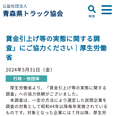
公益社団法人
青森県トラック協会
検索
▼
青森県トラック協会について
賃金引上げ等の実態に関する調
プロフィール
▼
査」にご協力ください｜厚生労働
お知らせ
ディスクロージャー
省
会員名簿
青森県トラック協会
研修センターのご案内
助成事業
行政・他団体
2024年5月31日（金）
助成・補助金
行政・他団体
▼
適正化事業
適正化事業
厚生労働省より、「賃金引上げ等の実態に関する
セミナー・研修
調査」への協力依頼がございました。
適正化事業について
▼
会員専用ページ
本調査は、一定の方法により選定した民間企業を
Gマーク制度について
調査の対象として昭和44年以降毎年実施されている
巡回指導について
ものです。対象となった企業には７月以降、厚生労
初任運転者特別指導教育