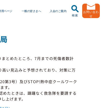
専用ページ
一般の皆さまへ
入会のご案内
お問い合わ
検索
せ
任運転者特別指導教育
トラック輸送の役割
ッドラーニング
働局
緑ナンバートラックとは
送申込・書面化アプリ
用申し込み
Ｇマークとは
まとめたところ、7月までの死傷者数計
動報告・協会報
者
引越安心マークとは
り高い見込みと予想されており、対策に万
出用ビデオライブラリ
協会の活動
0第3号）及びSTOP!熱中症クールワーク
します。
員メール登録・会員情報変更
有車両台数変更
認めたときは、躊躇なく救急隊を要請する
申し上げます。