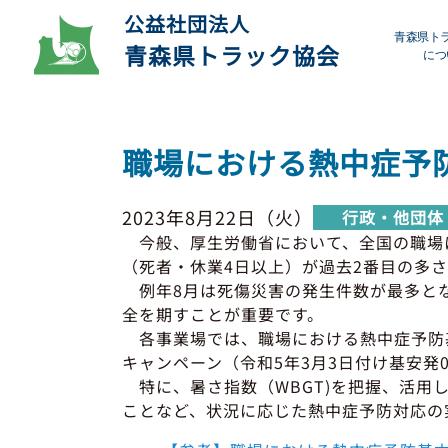
公益社団法人
青森県ト
青森県トラック協会
につ
プ
職場における熱中症予
デ
2023年8月22日（火）
行政・他団体
会
今般、厚生労働省において、全国の職場に
（死者・休業4日以上）が過去2番目の多
研
例年8月は死傷災害の発生件数が最多とな
全を期すことが重要です。
各事業場では、職場における熱中症予防基本
キャンペーン（令和5年3月3日付け基安発
特に、暑さ指数（WBGT)を把握、活用
ことなど、状況に応じた熱中症予防対応の