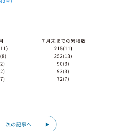
3号)
月
７月末までの累積数
(11)
215(11)
(8)
252(13)
(2)
90(3)
(2)
93(3)
(7)
72(7)
次の記事へ