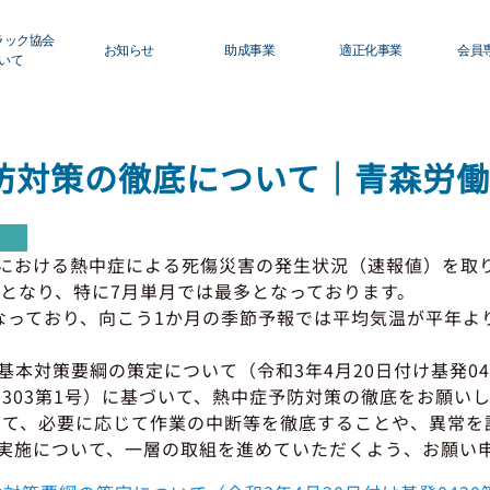
ラック協会
お知らせ
助成事業
適正化事業
会員
いて
ロフィール
青森県トラック協会
適正化事業について
初
グ
防対策の徹底について｜青森労
ィスクロージャー
行政・他団体
Ｇマーク制度について
運
利
員名簿
助成・補助金
巡回指導について
おける熱中症による死傷災害の発生状況（速報値）を取り
活
さとなり、特に7月単月では最多となっております。
修センターのご案内
適正化事業
運行管理者・整備管理
っており、向こう1か月の季節予報では平均気温が平年よ
貸
セミナー・研修
適正化だより
対策要綱の策定について（令和3年4月20日付け基発042
0303第1号）に基づいて、熱中症予防対策の徹底をお願い
会
保
して、必要に応じて作業の中断等を徹底することや、異常を
実施について、一層の取組を進めていただくよう、お願い