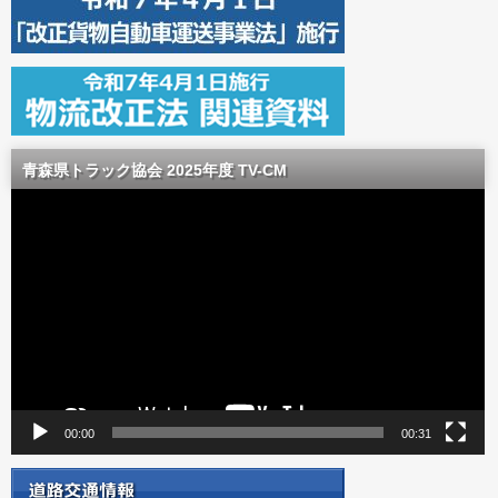
青森県トラック協会 2025年度 TV-CM
動
画
プ
レ
ー
ヤ
ー
00:00
00:31