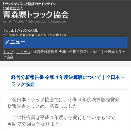
Aomori Trucking Public Interest Inc. Association
TEL.017-729-2000
〒030-0111 青森県青森市大字荒川字品川111-3
メニュー
トップ
コ
›
ニュース
›
経営分析報告書 令和４年度決算版について｜全日本トラッ
ン
ク協会
テ
ン
ツ
へ
経営分析報告書 令和４年度決算版について｜全日本ト
ス
ラック協会
キ
ッ
プ
全日本トラック協会では、令和４年度決算版経営分
析報告書をまとめ、発表しました。
この報告書は平成４年度から発行しているもので、
今回で32回目となります。