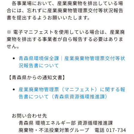
グッドラーニング
▼
運行管理者・整備管理者
一般の皆さまへ
各事業場において、産業廃棄物を排出している場
運送申込・書面化アプリ
合には、忘れずに産業廃棄物管理票交付等状況報告
適正化だより
利用申し込み
書を提出するようお願いいたします。
トラック輸送の役割
活動報告・協会報
入会のご案内
緑ナンバートラックとは
貸出用ビデオライブラリ
※ 電子マニフェストを使用している場合は、産業廃
Gマークとは
棄物を排出する事業者が自ら報告する必要はありま
会員メール登録・会員情報変更
プライバシーポリシー
保有車両台数変更
引越安心マークとは
せん。
協会の活動
青森県環境保全課｜産業廃棄物管理票交付等状
お問い合わせ
況報告書について
【青森県からの通知文書】
産業廃棄物管理票（マニフェスト）に関する報
告書について（青森県資源循環推進課）
お問い合わせ先
青森県 環境エネルギー部 資源循環推進課
廃棄物・不法投棄対策グループ 電話 017-734