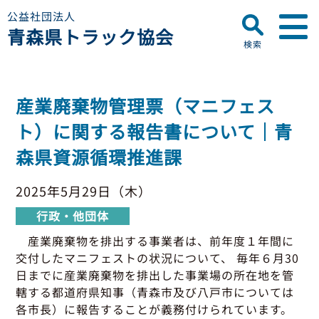
公益社団法人
青森県トラック協会
検索
▼
青森県トラック協会について
産業廃棄物管理票（マニフェス
プロフィール
▼
ト）に関する報告書について｜青
お知らせ
ディスクロージャー
森県資源循環推進課
会員名簿
青森県トラック協会
研修センターのご案内
助成事業
行政・他団体
2025年5月29日（木）
助成・補助金
行政・他団体
▼
適正化事業
適正化事業
産業廃棄物を排出する事業者は、前年度１年間に
セミナー・研修
交付したマニフェストの状況について、 毎年６月30
適正化事業について
▼
会員専用ページ
日までに産業廃棄物を排出した事業場の所在地を管
Gマーク制度について
轄する都道府県知事（青森市及び八戸市については
巡回指導について
各市長）に報告することが義務付けられています。
初任運転者特別指導教育