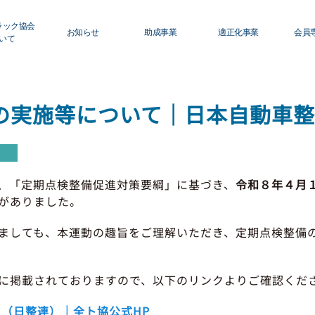
ラック協会
お知らせ
助成事業
適正化事業
会員
いて
ロフィール
青森県トラック協会
適正化事業について
初
グ
の実施等について｜日本自動車
ィスクロージャー
行政・他団体
Ｇマーク制度について
運
利
員名簿
助成・補助金
巡回指導について
活
、「定期点検整備促進対策要綱」に基づき、
令和８年４月
修センターのご案内
適正化事業
運行管理者・整備管理
がありました。
貸
ましても、本運動の趣旨をご理解いただき、定期点検整備
セミナー・研修
適正化だより
会
保
に掲載されておりますので、以下のリンクよりご確認くだ
（日整連）｜全ト協公式HP