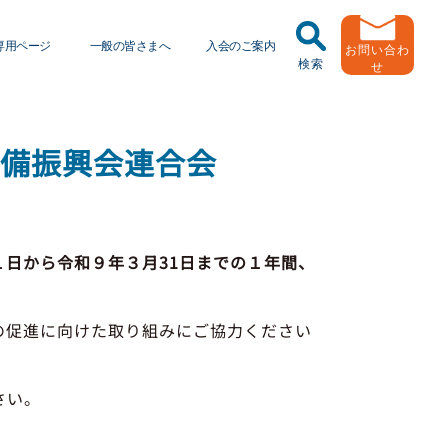
専用ページ
一般の皆さまへ
入会のご案内
お問い合わ
検索
せ
任運転者特別指導教育
トラック輸送の役割
ッドラーニング
整備振興会連合会
緑ナンバートラックとは
送申込・書面化アプリ
用申し込み
Ｇマークとは
動報告・協会報
１日から令和９年３月31日までの１年間、
者
引越安心マークとは
出用ビデオライブラリ
の促進に向けた取り組みにご協力ください
協会の活動
員メール登録・会員情報変更
有車両台数変更
さい。