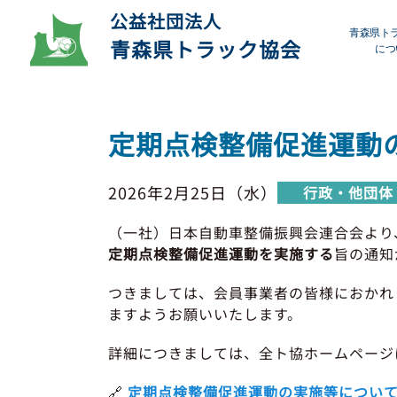
公益社団法人
青森県ト
青森県トラック協会
につ
プ
定期点検整備促進運動
デ
2026年2月25日（水）
行政・他団体
会
（一社）日本自動車整備振興会連合会より
研
定期点検整備促進運動を実施する
旨の通知
つきましては、会員事業者の皆様におかれ
ますようお願いいたします。
詳細につきましては、全ト協ホームページ
🔗
定期点検整備促進運動の実施等について