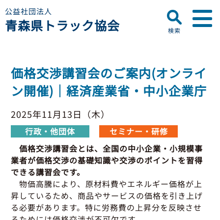
公益社団法人
青森県トラック協会
検索
▼
青森県トラック協会について
価格交渉講習会のご案内(オンライ
プロフィール
▼
ン開催)｜経済産業省・中小企業庁
お知らせ
ディスクロージャー
会員名簿
2025年11月13日（木）
青森県トラック協会
研修センターのご案内
助成事業
行政・他団体
行政・他団体
セミナー・研修
助成・補助金
価格交渉講習会とは、
全国の中小企業・小規模事
▼
適正化事業
適正化事業
業者が価格交渉の基礎知識や交渉のポイントを習得
できる講習会です。
セミナー・研修
適正化事業について
物価高騰により、原材料費やエネルギー価格が上
▼
会員専用ページ
Gマーク制度について
昇しているため、商品やサービスの価格を引き上げ
る必要があります。特に労務費の上昇分を反映させ
巡回指導について
初任運転者特別指導教育
るためには価格交渉が不可欠です。