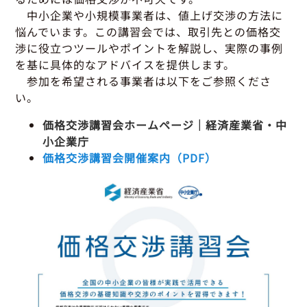
グッドラーニング
▼
運行管理者・整備管理者
一般の皆さまへ
中小企業や小規模事業者は、値上げ交渉の方法に
運送申込・書面化アプリ
適正化だより
利用申し込み
悩んでいます。この講習会では、取引先との価格交
トラック輸送の役割
渉に役立つツールやポイントを解説し、実際の事例
活動報告・協会報
入会のご案内
緑ナンバートラックとは
を基に具体的なアドバイスを提供します。
貸出用ビデオライブラリ
参加を希望される事業者は以下をご参照くださ
Gマークとは
会員メール登録・会員情報変更
い。
プライバシーポリシー
保有車両台数変更
引越安心マークとは
価格交渉講習会ホームページ｜経済産業省・中
協会の活動
お問い合わせ
小企業庁
価格交渉講習会開催案内（PDF）