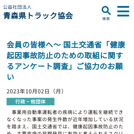
公益社団法人
青森県トラック協会
検索
▼
青森県トラック協会について
会員の皆様へ～ 国土交通省「健康
プロフィール
▼
起因事故防止のための取組に関す
お知らせ
ディスクロージャー
るアンケート調査」ご協力のお願
会員名簿
青森県トラック協会
い
研修センターのご案内
助成事業
行政・他団体
助成・補助金
2023年10月02日（月）
▼
適正化事業
適正化事業
行政・他団体
セミナー・研修
適正化事業について
事業用自動車運転者の疾病により運転を継続でき
▼
会員専用ページ
Gマーク制度について
なくなった事案の発生件数が近年増加している状況
を踏まえ、国土交通省では、健康起因事故防止のた
巡回指導について
初任運転者特別指導教育
め、主要疾病の早期発見に有効と考えられるスクリ