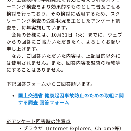
グッドラーニング
▼
運行管理者・整備管理者
一般の皆さまへ
ーニング検査をより効果的なものとして普及させる
運送申込・書面化アプリ
適正化だより
利用申し込み
検討を行っており、その検討に活用するため、スク
トラック輸送の役割
リーニング検査の受診状況を主としたアンケート調
活動報告・協会報
入会のご案内
緑ナンバートラックとは
査を、毎年実施しています。
貸出用ビデオライブラリ
会員の皆様には、10月31日（火）までに、ウェブ
Gマークとは
会員メール登録・会員情報変更
からの回答にご協力いただきたく、よろしくお願い
プライバシーポリシー
保有車両台数変更
引越安心マークとは
申し上げます。
協会の活動
なお、ご回答いただいた内容は、上記目的以外に
お問い合わせ
は使用されません。また、回答内容を監査の端緒等
にすることはありません。
下記回答フォームからご回答願います。
国土交通省 健康起因事故防止のための取組に関
する調査 回答フォーム
※アンケート回答時の注意点
・ブラウザ（Internet Explorer、Chrome等）