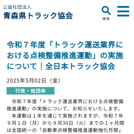
公益社団法人
青森県トラック協会
検索
▼
青森県トラック協会について
令和７年度「トラック運送業界に
プロフィール
▼
おける点検整備推進運動」の実施
お知らせ
ディスクロージャー
について｜全日本トラック協会
会員名簿
青森県トラック協会
研修センターのご案内
助成事業
行政・他団体
2025年5月02日（金）
助成・補助金
行政・他団体
▼
適正化事業
適正化事業
令和７年度「トラック運送業界における点検整備
セミナー・研修
推進運動」の実施について、お知らせいたします。
適正化事業について
▼
会員専用ページ
本運動は１年を通じて実施されますが、令和７年
Gマーク制度について
９月１日（月）から９月30日（火）までの１ヶ月間
巡回指導について
は全国統一の「自動車点検整備推進運動強化月間」
初任運転者特別指導教育