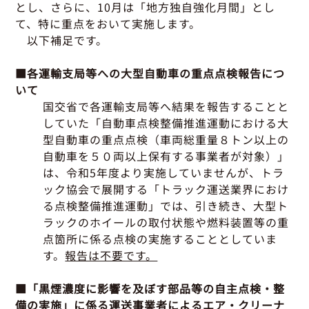
グッドラーニング
▼
運行管理者・整備管理者
一般の皆さまへ
とし、さらに、10月は「地方独自強化月間」とし
運送申込・書面化アプリ
て、特に重点をおいて実施します。
適正化だより
利用申し込み
以下補足です。
トラック輸送の役割
活動報告・協会報
入会のご案内
緑ナンバートラックとは
貸出用ビデオライブラリ
■各運輸支局等への大型自動車の重点点検報告につ
Gマークとは
いて
会員メール登録・会員情報変更
プライバシーポリシー
保有車両台数変更
引越安心マークとは
国交省で各運輸支局等へ結果を報告することと
していた「自動車点検整備推進運動における大
協会の活動
型自動車の重点点検（車両総重量８トン以上の
お問い合わせ
自動車を５０両以上保有する事業者が対象）」
は、令和5年度より実施していませんが、
トラ
ック協会で展開する「トラック運送業界におけ
る点検整備推進運動」では、引き続き、大型ト
ラックのホイールの取付状態や燃料装置等の重
点箇所に係る点検の実施することとしていま
す。
報告は不要です。
■「黒煙濃度に影響を及ぼす部品等の自主点検・整
備の実施」に係る運送事業者によるエア・クリーナ