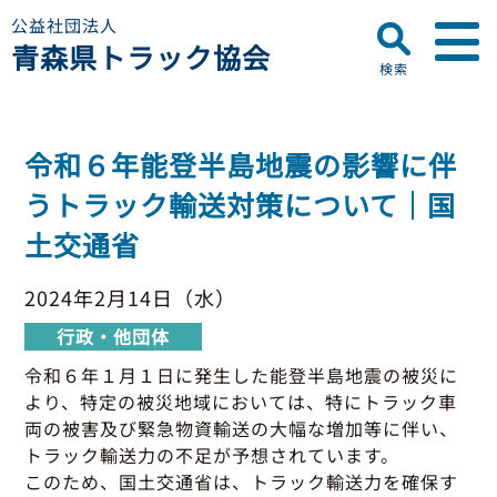
公益社団法人
青森県トラック協会
検索
▼
青森県トラック協会について
令和６年能登半島地震の影響に伴
プロフィール
▼
うトラック輸送対策について｜国
お知らせ
ディスクロージャー
土交通省
会員名簿
青森県トラック協会
研修センターのご案内
助成事業
行政・他団体
2024年2月14日（水）
助成・補助金
行政・他団体
▼
適正化事業
適正化事業
令和６年１月１日に発生した能登半島地震の被災に
セミナー・研修
より、特定の被災地域においては、特にトラック車
適正化事業について
▼
会員専用ページ
両の被害及び緊急物資輸送の大幅な増加等に伴い、
Gマーク制度について
トラック輸送力の不足が予想されています。
巡回指導について
このため、国土交通省は、トラック輸送力を確保す
初任運転者特別指導教育