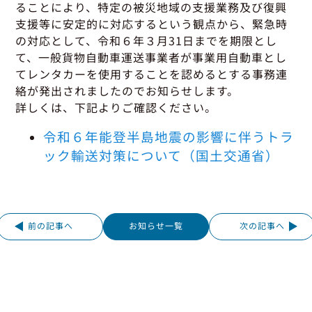
グッドラーニング
▼
運行管理者・整備管理者
一般の皆さまへ
ることにより、特定の被災地域の支援業務及び復興
運送申込・書面化アプリ
支援等に安定的に対応するという観点から、緊急時
適正化だより
利用申し込み
の対応として、令和６年３月31日までを期限とし
トラック輸送の役割
活動報告・協会報
入会のご案内
て、一般貨物自動車運送事業者が事業用自動車とし
緑ナンバートラックとは
貸出用ビデオライブラリ
てレンタカーを使用することを認めるとする事務連
Gマークとは
絡が発出されましたのでお知らせします。
会員メール登録・会員情報変更
プライバシーポリシー
保有車両台数変更
引越安心マークとは
詳しくは、下記よりご確認ください。
協会の活動
令和６年能登半島地震の影響に伴うトラ
お問い合わせ
ック輸送対策について（国土交通省）
前の記事へ
お知らせ一覧
次の記事へ