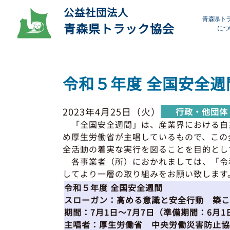
公益社団法人
青森県ト
青森県トラック協会
につ
プ
令和５年度 全国安全
デ
2023年4月25日（火）
行政・他団体
会
「全国安全週間」は、産業界における自
め厚生労働省が主唱しているもので、この
研
全活動の着実な実行を図ることを目的とし
各事業者（所）におかれましては、「令和
してより一層の取り組みをお願い致します
令和５年度 全国安全週間
スローガン：高める意識と安全行動 築こ
期間：7月1日～7月7日（準備期間：6月1
主唱者：厚生労働省 中央労働災害防止協