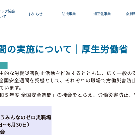
ラック協会
お知らせ
助成事業
適正化事業
会員
いて
ロフィール
青森県トラック協会
適正化事業について
初
グ
週間の実施について｜厚生労働省
ィスクロージャー
行政・他団体
Ｇマーク制度について
運
利
員名簿
助成・補助金
巡回指導について
主的な労働災害防止活動を推進するとともに、広く一般の
活
全国安全週間を契機として、それぞれの職場で労働災害防
修センターのご案内
適正化事業
運行管理者・整備管理
ています。
貸
５年度 全国安全週間」の機会をとらえ、労働災害防止、
セミナー・研修
適正化だより
。
会
保
うみんなのゼロ災職場
日～6月30日）
会