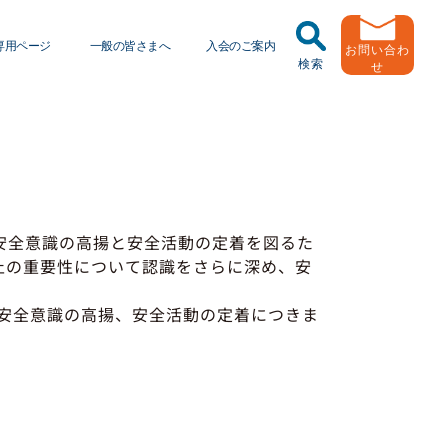
専用ページ
一般の皆さまへ
入会のご案内
お問い合わ
検索
せ
任運転者特別指導教育
トラック輸送の役割
ッドラーニング
緑ナンバートラックとは
送申込・書面化アプリ
用申し込み
Ｇマークとは
安全意識の高揚と安全活動の定着を図るた
動報告・協会報
止の重要性について認識をさらに深め、安
者
引越安心マークとは
出用ビデオライブラリ
安全意識の高揚、安全活動の定着につきま
協会の活動
員メール登録・会員情報変更
有車両台数変更