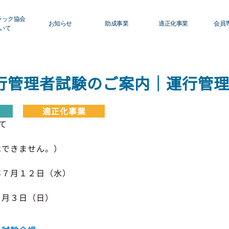
ラック協会
お知らせ
助成事業
適正化事業
会員
いて
ロフィール
青森県トラック協会
適正化事業について
初
グ
行管理者試験のご案内｜運行管
ィスクロージャー
行政・他団体
Ｇマーク制度について
運
利
適正化事業
員名簿
助成・補助金
巡回指導について
て
活
修センターのご案内
適正化事業
運行管理者・整備管理
はできません。）
貸
セミナー・研修
適正化だより
年７月１２日（水）
会
保
９月３日（日）