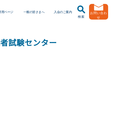
専用ページ
一般の皆さまへ
入会のご案内
お問い合わ
検索
せ
任運転者特別指導教育
トラック輸送の役割
ッドラーニング
理者試験センター
緑ナンバートラックとは
送申込・書面化アプリ
用申し込み
Ｇマークとは
動報告・協会報
者
引越安心マークとは
出用ビデオライブラリ
協会の活動
員メール登録・会員情報変更
有車両台数変更