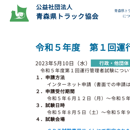
公益社団法人
青森県ト
青森県トラック協会
につ
プ
令和５年度 第１回運
デ
2023年5月10日（水）
行政・他団体
会
令和５年度第１回運行管理者試験につい
１．申請方法
研
インターネット申請（書面での申請
２．申請受付期間
令和５年６月１２日（月）～令和５
３．試験日時
令和５年８月５日（土）～令和５年
４．試験会場