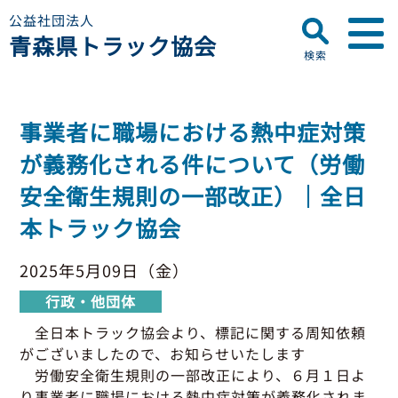
公益社団法人
青森県トラック協会
検索
▼
青森県トラック協会について
事業者に職場における熱中症対策
プロフィール
▼
が義務化される件について（労働
お知らせ
ディスクロージャー
安全衛生規則の一部改正）｜全日
会員名簿
青森県トラック協会
本トラック協会
研修センターのご案内
助成事業
行政・他団体
助成・補助金
2025年5月09日（金）
▼
適正化事業
適正化事業
行政・他団体
セミナー・研修
適正化事業について
全日本トラック協会より、標記に関する周知依頼
▼
会員専用ページ
Gマーク制度について
がございましたので、お知らせいたします
労働安全衛生規則の一部改正により、６月１日よ
巡回指導について
初任運転者特別指導教育
り事業者に職場における熱中症対策が義務化されま