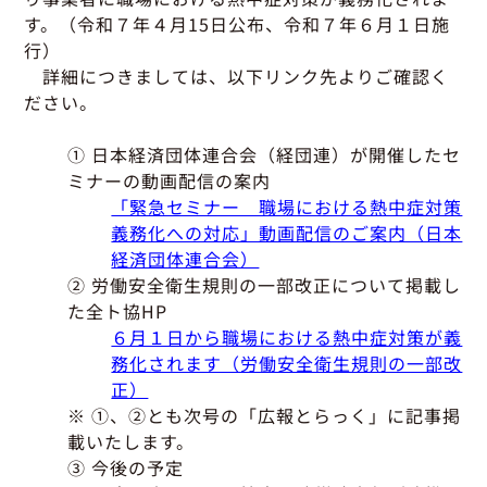
グッドラーニング
▼
運行管理者・整備管理者
一般の皆さまへ
す。（令和７年４月15日公布、令和７年６月１日施
運送申込・書面化アプリ
適正化だより
利用申し込み
行）
トラック輸送の役割
詳細につきましては、以下リンク先よりご確認く
活動報告・協会報
入会のご案内
緑ナンバートラックとは
ださい。
貸出用ビデオライブラリ
Gマークとは
会員メール登録・会員情報変更
① 日本経済団体連合会（経団連）が開催したセ
プライバシーポリシー
保有車両台数変更
引越安心マークとは
ミナーの動画配信の案内
協会の活動
「緊急セミナー 職場における熱中症対策
お問い合わせ
義務化への対応」動画配信のご案内（日本
経済団体連合会）
② 労働安全衛生規則の一部改正について掲載し
た全ト協HP
６月１日から職場における熱中症対策が義
務化されます（労働安全衛生規則の一部改
正）
※ ①、②とも次号の「広報とらっく」に記事掲
載いたします。
③ 今後の予定