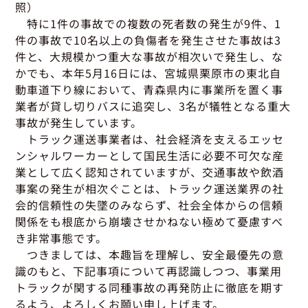
グッドラーニング
▼
運行管理者・整備管理者
一般の皆さまへ
照）
運送申込・書面化アプリ
特に1件の事故での複数の死者数の発生が9件、1
適正化だより
利用申し込み
件の事故で10名以上の負傷者を発生させた事故は3
トラック輸送の役割
活動報告・協会報
入会のご案内
件と、大規模かつ重大な事故が相次いで発生し、な
緑ナンバートラックとは
貸出用ビデオライブラリ
かでも、本年5月16日には、宮城県栗原市の東北自
Gマークとは
動車道下り線において、青森県内に事業所を置く事
会員メール登録・会員情報変更
プライバシーポリシー
保有車両台数変更
引越安心マークとは
業者が貸し切りバスに追突し、3名が犠牲となる重大
事故が発生しています。
協会の活動
トラック運送事業者は、社会経済を支えるエッセ
お問い合わせ
ンシャルワーカーとして国民生活に必要不可欠な産
業として広く認知されていますが、交通事故や飲酒
事案の発生が相次ぐことは、トラック運送業界の社
会的信頼性の失墜のみならず、社会全体からの信頼
関係をも根底から崩壊させかねない極めて憂慮すべ
き非常事態です。
つきましては、本趣旨を理解し、安全最優先の意
識のもと、下記事項について再認識しつつ、事業用
トラックが関する同種事故の再発防止に徹底を期す
るよう、よろしくお願い申し上げます。