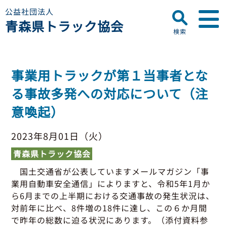
公益社団法人
青森県トラック協会
検索
▼
青森県トラック協会について
事業用トラックが第１当事者とな
プロフィール
▼
る事故多発への対応について（注
お知らせ
ディスクロージャー
意喚起）
会員名簿
青森県トラック協会
研修センターのご案内
助成事業
行政・他団体
2023年8月01日（火）
助成・補助金
青森県トラック協会
▼
適正化事業
適正化事業
国土交通省が公表していますメールマガジン「事
セミナー・研修
業用自動車安全通信」によりますと、令和5年1月か
適正化事業について
▼
会員専用ページ
ら6月までの上半期における交通事故の発生状況は、
Gマーク制度について
対前年に比べ、8件増の18件に達し、この６か月間
巡回指導について
で昨年の総数に迫る状況にあります。（添付資料参
初任運転者特別指導教育