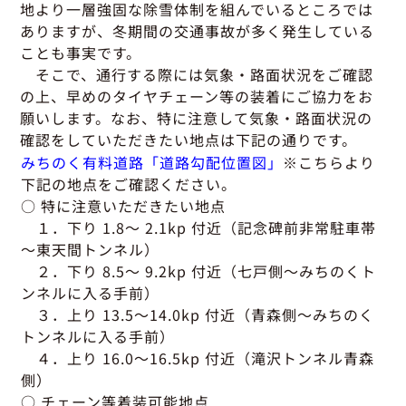
グッドラーニング
▼
運行管理者・整備管理者
一般の皆さまへ
地より一層強固な除雪体制を組んでいるところでは
運送申込・書面化アプリ
ありますが、
冬期間の交通事故が多く発生している
適正化だより
利用申し込み
ことも事実です。
トラック輸送の役割
活動報告・協会報
入会のご案内
そこで、
通行する際には気象・路面状況をご確認
緑ナンバートラックとは
貸出用ビデオライブラリ
の上、早めのタイヤチェーン等の装着に
ご協力をお
Gマークとは
願いします。
なお、特に注意して
気象・路面状況の
会員メール登録・会員情報変更
プライバシーポリシー
保有車両台数変更
引越安心マークとは
確認をして
いただきたい地点は下記の通りです。
みちのく有料道路「道路勾配位置図」
※こちらより
協会の活動
下記の地点をご確認ください。
お問い合わせ
○ 特に注意いただきたい地点
１．下り 1.8～ 2.1kp 付近（記念碑前非常駐車帯
～東天間トンネル）
２．下り 8.5～ 9.2kp 付近（七戸側～みちのくト
ンネルに入る手前）
３．上り 13.5～14.0kp 付近（青森側～みちのく
トンネルに入る手前）
４．上り 16.0～16.5kp 付近（滝沢トンネル青森
側）
○ チェーン等着装可能地点