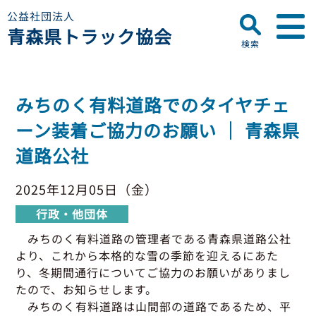
公益社団法人
青森県トラック協会
検索
▼
青森県トラック協会について
みちのく有料道路でのタイヤチェ
プロフィール
▼
ーン装着ご協力のお願い ｜ 青森県
お知らせ
ディスクロージャー
道路公社
会員名簿
青森県トラック協会
研修センターのご案内
助成事業
行政・他団体
2025年12月05日（金）
助成・補助金
行政・他団体
▼
適正化事業
適正化事業
みちのく有料道路の管理者である青森県道路公社
セミナー・研修
より、
これから本格的な雪の季節を迎えるにあた
適正化事業について
▼
会員専用ページ
り
、冬期間通行についてご協力のお願いがありまし
Gマーク制度について
たので、お知らせします。
巡回指導について
みちのく有料道路は山間部の道路である
ため、平
初任運転者特別指導教育