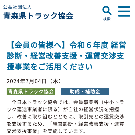
公益社団法人
青森県トラック協会
検索
▼
青森県トラック協会について
【会員の皆様へ】令和６年度 経営
プロフィール
▼
診断・経営改善支援・運賃交渉支
お知らせ
ディスクロージャー
援事業をご活用ください
会員名簿
青森県トラック協会
研修センターのご案内
助成事業
行政・他団体
2024年7月04日（木）
助成・補助金
青森県トラック協会
助成・補助金
▼
適正化事業
適正化事業
全日本トラック協会では、会員事業者（中小トラ
セミナー・研修
ック運送事業者に限る）が自社の経営状況を把握
適正化事業について
▼
会員専用ページ
し、改善に取り組むとともに、取引先との運賃交渉
Gマーク制度について
を支援するため、「経営診断・経営改善支援・運賃
巡回指導について
交渉支援事業」を実施しています。
初任運転者特別指導教育