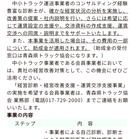
グッドラーニング
▼
運行管理者・整備管理者
一般の皆さまへ
中小トラック運送事業者のコンサルティング経験
運送申込・書面化アプリ
豊富な診断士が、
確かな経営状況の分析を実施し、
適正化だより
利用申し込み
改善策の提案・社内説明を行い、さらには希望に応
トラック輸送の役割
活動報告・協会報
入会のご案内
じて運賃設定の支援や、交渉資料の作成支援、運賃
緑ナンバートラックとは
貸出用ビデオライブラリ
交渉への同席・説明までをサポートいたします。
Gマークとは
ま
た、
本事業を活用した場合は、その費用の一部
会員メール登録・会員情報変更
プライバシーポリシー
保有車両台数変更
引越安心マークとは
について、助成金が適用されます。
（助成金の受付
窓口は青森県トラック協会になります。）
協会の活動
中小トラック事業者である会員事業者において
お問い合わせ
は、貴社の経営改善対策として、この機会にぜひご
活用ください。
「経営診断・経営改善支援・運賃交渉支援事業」
の実施を希望する会員事業者は、青森県トラック協
会 業務部（電話017-729-2000）までご連絡をお願
いいたします。
事業の内容
ステップ
内 容
・事業者による自己診断、診断士