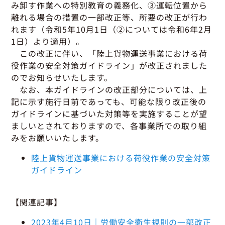
グッドラーニング
▼
運行管理者・整備管理者
一般の皆さまへ
み卸す作業への特別教育の義務化、③運転位置から
運送申込・書面化アプリ
離れる場合の措置の一部改正等、所要の改正が行わ
適正化だより
利用申し込み
れます（令和5年10月1日（②については令和6年2月
トラック輸送の役割
活動報告・協会報
入会のご案内
1日）より適用）。
緑ナンバートラックとは
貸出用ビデオライブラリ
この改正に伴い、「陸上貨物運送事業における荷
Gマークとは
役作業の安全対策ガイドライン」が改正されました
会員メール登録・会員情報変更
プライバシーポリシー
保有車両台数変更
引越安心マークとは
のでお知らせいたします。
なお、本ガイドラインの改正部分については、上
協会の活動
記に示す施行日前であっても、可能な限り改正後の
お問い合わせ
ガイドラインに基づいた対策等を実施することが望
ましいとされておりますので、各事業所での取り組
みをお願いいたします。
陸上貨物運送事業における荷役作業の安全対策
ガイドライン
【関連記事】
2023年4月10日｜労働安全衛生規則の一部改正