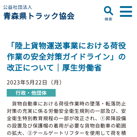
公益社団法人
青森県トラック協会
検索
▼
青森県トラック協会について
「陸上貨物運送事業における荷役
プロフィール
▼
作業の安全対策ガイドライン」の
お知らせ
ディスクロージャー
改正について｜厚生労働省
会員名簿
青森県トラック協会
研修センターのご案内
助成事業
行政・他団体
2023年5月22日（月）
助成・補助金
行政・他団体
▼
適正化事業
適正化事業
貨物自動車における荷役作業時の墜落・転落防止
セミナー・研修
対策の充実に係る労働安全衛生規則の一部及び、安
適正化事業について
▼
会員専用ページ
全衛生特別教育規程の一部が改正され、①昇降設備
Gマーク制度について
の設置及び保護帽の着用が必要な貨物自動車の範囲
巡回指導について
の拡大、②テールゲートリフターを使用して荷を積
初任運転者特別指導教育