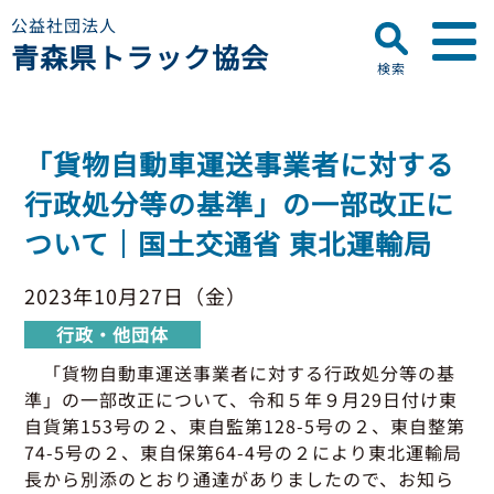
公益社団法人
青森県トラック協会
検索
▼
青森県トラック協会について
「貨物自動車運送事業者に対する
プロフィール
▼
行政処分等の基準」の一部改正に
お知らせ
ディスクロージャー
ついて｜国土交通省 東北運輸局
会員名簿
青森県トラック協会
研修センターのご案内
助成事業
行政・他団体
2023年10月27日（金）
助成・補助金
行政・他団体
▼
適正化事業
適正化事業
「貨物自動車運送事業者に対する行政処分等の基
セミナー・研修
準」の一部改正について、令和５年９月29日付け東
適正化事業について
▼
会員専用ページ
自貨第153号の２、東自監第128-5号の２、東自整第
Gマーク制度について
74-5号の２、東自保第64-4号の２により東北運輸局
巡回指導について
長から別添のとおり通達がありましたので、お知ら
初任運転者特別指導教育