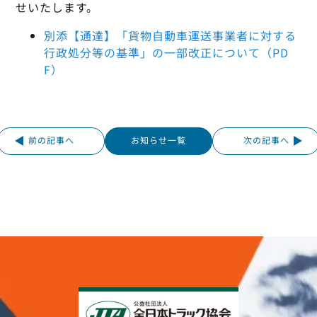
グッドラーニング
▼
運行管理者・整備管理者
一般の皆さまへ
せいたします。
運送申込・書面化アプリ
適正化だより
利用申し込み
別添【通達】「貨物自動車運送事業者に対する
トラック輸送の役割
行政処分等の基準」の一部改正について（PD
活動報告・協会報
入会のご案内
緑ナンバートラックとは
F）
貸出用ビデオライブラリ
Gマークとは
会員メール登録・会員情報変更
プライバシーポリシー
保有車両台数変更
引越安心マークとは
協会の活動
前の記事へ
お知らせ一覧
次の記事へ
お問い合わせ