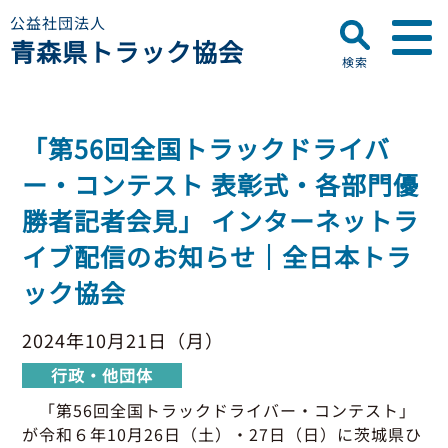
公益社団法人
青森県トラック協会
検索
▼
青森県トラック協会について
「第56回全国トラックドライバ
プロフィール
▼
ー・コンテスト 表彰式・各部門優
お知らせ
ディスクロージャー
勝者記者会見」 インターネットラ
会員名簿
青森県トラック協会
イブ配信のお知らせ｜全日本トラ
研修センターのご案内
助成事業
行政・他団体
ック協会
助成・補助金
▼
適正化事業
適正化事業
2024年10月21日（月）
セミナー・研修
適正化事業について
行政・他団体
▼
会員専用ページ
Gマーク制度について
「第56回全国トラックドライバー・コンテスト」
巡回指導について
が
令和６年10月26日（土）・27日（日）に茨城県ひ
初任運転者特別指導教育