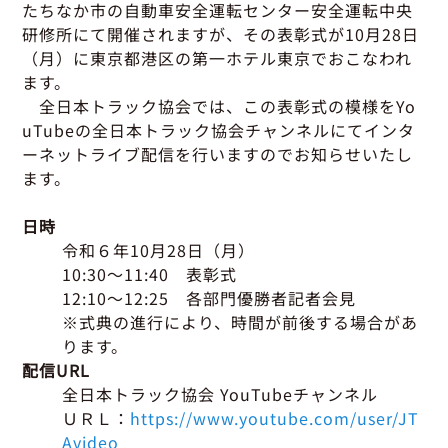
グッドラーニング
▼
運行管理者・整備管理者
一般の皆さまへ
たちなか市の自動車安全運転センター安全運転中央
運送申込・書面化アプリ
研修所にて開催されますが、その
表彰式が
10月28日
適正化だより
利用申し込み
（月）に東京都港区の第一ホテル東京でおこなわれ
トラック輸送の役割
活動報告・協会報
入会のご案内
ます。
緑ナンバートラックとは
貸出用ビデオライブラリ
全日本トラック協会では、この表彰式の模様をYo
Gマークとは
uTubeの全日本トラック協会チャンネルにてインタ
会員メール登録・会員情報変更
プライバシーポリシー
保有車両台数変更
引越安心マークとは
ーネットライブ配信を行いますのでお知らせいたし
ます。
協会の活動
お問い合わせ
日時
令和６年10月28日（月）
10:30～11:40 表彰式
12:10～12:25 各部門優勝者記者会見
※式典の進行により、時間が前後する場合があ
ります。
配信URL
全日本トラック協会 YouTubeチャンネル
ＵＲＬ：
https://www.youtube.com/user/JT
Avideo