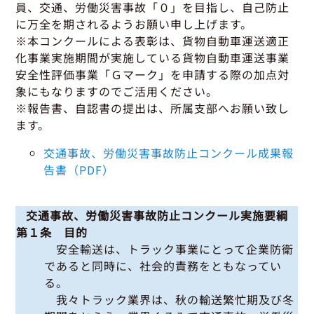
グッドラーニング
▼
運行管理者・整備管理者
一般の皆さまへ
員、交通、労働災害事故「０」を目指し、自己防止
運送申込・書面化アプリ
に万全を期されるようお願い申し上げます。
適正化だより
利用申し込み
※本コンクールによる表彰は、貨物自動車運送適正
トラック輸送の役割
活動報告・協会報
入会のご案内
化事業実施期間が実施している貨物自動車運送事業
緑ナンバートラックとは
貸出用ビデオライブラリ
安全性評価事業「Ｇマーク」を申請する際の加点対
Gマークとは
象にもなりますのでご活用ください。
会員メール登録・会員情報変更
プライバシーポリシー
保有車両台数変更
引越安心マークとは
※報告書、自認書の提出は、所属支部へお願い致し
ます。
協会の活動
お問い合わせ
交通事故、労働災害事故防止コンクール成果報
告書（PDF）
交通事故、労働災害事故防止コンクール実施要綱
第１条 目的
安全輸送は、トラック事業にとって企業防衛
であると同時に、社会的責務をともなってい
る。
我々トラック業界は、秋の輸送繁忙期及び冬