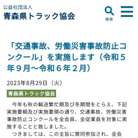
公益社団法人
青森県トラック協会
検索
▼
青森県トラック協会について
「交通事故、労働災害事故防止コ
プロフィール
▼
ンクール」を実施します（令和５
お知らせ
ディスクロージャー
年９月～令和６年２月）
会員名簿
青森県トラック協会
研修センターのご案内
助成事業
行政・他団体
2023年8月29日（火）
助成・補助金
青森県トラック協会
▼
適正化事業
適正化事業
今年も秋の輸送繁忙期及び冬期間をとらえ、下記
セミナー・研修
実施要綱及び実施要領の通り、交通事故、労働災害
適正化事業について
▼
会員専用ページ
事故防止コンクールを全会員、全従業員を対象に実
Gマーク制度について
施することと致しました。
巡回指導について
つきましては、この主旨に賛同参加され、全会
初任運転者特別指導教育