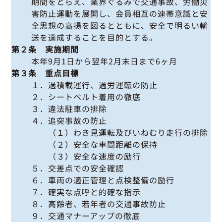
期間をとらえ、業界ぐるみで交通事故、労働災
害防止運動を展開し、会員相互の連帯意識と安
全思想の高揚を図るとともに、安全で明るい輸
送を達成することを目的とする。
第２条 実施期間
本年9月1日から翌年2月末日まで6ヶ月
第３条 重点目標
１．過積載運行、過労運転の防止
２．シートベルト着用の徹底
３．違法駐車の排除
４．追突事故の防止
（１）わき見運転及びいねむり走行の排除
（２）安全な車間距離の保持
（３）安全な速度の励行
５．交差点での安全確認
６．車両の適正管理と点検整備の励行
７．確実な点呼と的確な指示
８．高齢者、若年者の交通事故防止
９．交通マナーアップの徹底