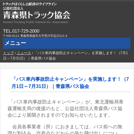
Aomori Trucking Public Interest Inc. Association
TEL.017-729-2000
〒030-0111 青森県青森市大字荒川字品川111-3
メニュー
トップ
コ
›
ニュース
›
「バス車内事故防止キャンペーン」を実施します！（7月1
ン
日～7月31日）｜青森県バス協会
テ
ン
ツ
へ
「バス車内事故防止キャンペーン」を実施します！（7
ス
月1日～7月31日）｜青森県バス協会
キ
ッ
プ
「バス車内事故防止キャンペーン」が、東北運輸局青
森運輸支局の後援のもと、公益社団法人青森県バス協
会により展開されますのでお知らせいたします。
会員各事業者（所）におきましては、バス前への無
理な割込み、交差点などからの急な飛び出しについ