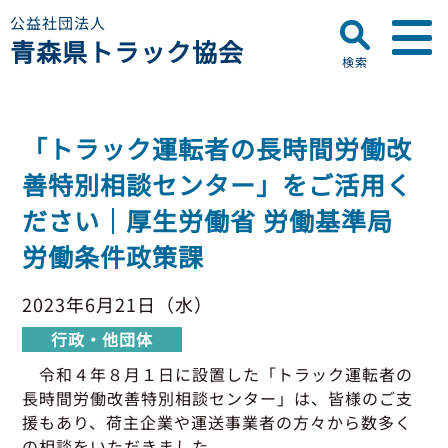
公益社団法人
青森県トラック協会
検索
▼
青森県トラック協会について
「トラック運転者の長時間労働改
プロフィール
▼
善特別相談センター」をご活用く
お知らせ
ディスクロージャー
ださい｜厚生労働省 労働基準局
会員名簿
青森県トラック協会
労働条件政策課
研修センターのご案内
助成事業
行政・他団体
助成・補助金
2023年6月21日（水）
▼
適正化事業
適正化事業
行政・他団体
セミナー・研修
適正化事業について
令和４年８月１日に設置した「トラック運転者の
▼
会員専用ページ
Gマーク制度について
長時間労働改善特別相談センター」は、皆様のご支
援もあり、荷主企業や運送事業者の方々から数多く
巡回指導について
初任運転者特別指導教育
の相談をいただきました。