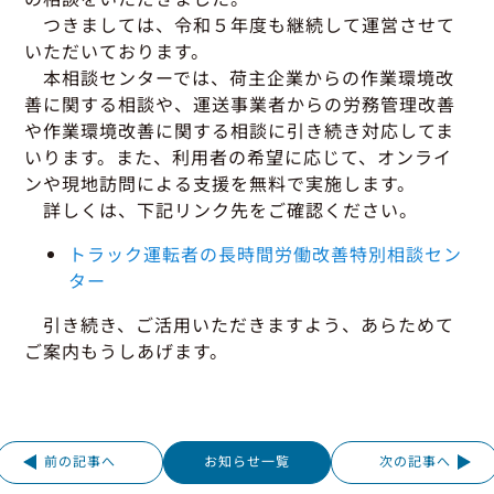
グッドラーニング
▼
運行管理者・整備管理者
一般の皆さまへ
つきましては、令和５年度も継続して運営させて
運送申込・書面化アプリ
適正化だより
利用申し込み
いただいております。
トラック輸送の役割
本相談センターでは、荷主企業からの作業環境改
活動報告・協会報
入会のご案内
緑ナンバートラックとは
善に関する相談や、運送事業者からの労務管理改善
貸出用ビデオライブラリ
や作業環境改善に関する相談に引き続き対応してま
Gマークとは
会員メール登録・会員情報変更
いります。
また、利用者の希望に応じて、オンライ
プライバシーポリシー
保有車両台数変更
引越安心マークとは
ンや現地訪問による支援を無料で実施します。
協会の活動
詳しくは、下記リンク先をご確認ください。
お問い合わせ
トラック運転者の長時間労働改善特別相談セン
ター
引き続き、ご活用いただきますよう、あらためて
ご案内もうしあげます。
前の記事へ
お知らせ一覧
次の記事へ