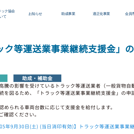
ラック協会
お知らせ
助成事業
適正化事業
会員
いて
ロフィール
青森県トラック協会
適正化事業について
初
グ
ック等運送業事業継続支援金」
ィスクロージャー
行政・他団体
Ｇマーク制度について
運
利
員名簿
助成・補助金
巡回指導について
活
助成・補助金
修センターのご案内
適正化事業
運行管理者・整備管理
高騰の影響を受けているトラック等運送業者（一般貨物自
続を図るため、「トラック等運送業事業継続支援金」の申請
貸
セミナー・研修
適正化だより
認められる車両台数に応じて支援金を給付します。
会
ご確認ください。
保
5年9月30日(土) (当日消印有効)】トラック等運送業事業