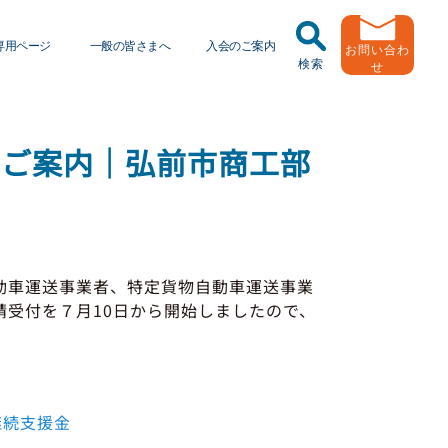
専用ページ
一般の皆さまへ
入会のご案内
お問い合わ
検索
せ
任運転者特別指導教育
トラック輸送の役割
ッドラーニング
のご案内｜弘前市商工部
緑ナンバートラックとは
送申込・書面化アプリ
用申し込み
Ｇマークとは
動報告・協会報
者
引越安心マークとは
動車運送事業者、特定貨物自動車運送事業
受付を７月10日から開始しましたので、
出用ビデオライブラリ
協会の活動
員メール登録・会員情報変更
有車両台数変更
継続支援金