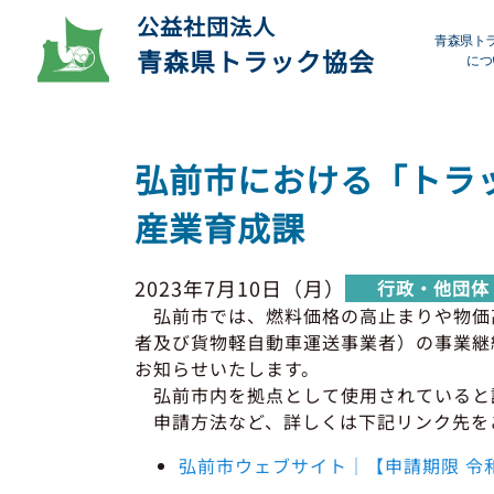
公益社団法人
青森県ト
青森県トラック協会
につ
プ
弘前市における「トラ
デ
産業育成課
会
2023年7月10日（月）
行政・他団体
研
弘前市では、燃料価格の高止まりや物価
者及び貨物軽自動車運送事業者）の事業継
お知らせいたします。
弘前市内を拠点として使用されていると
申請方法など、詳しくは下記リンク先を
弘前市ウェブサイト｜【申請期限 令和